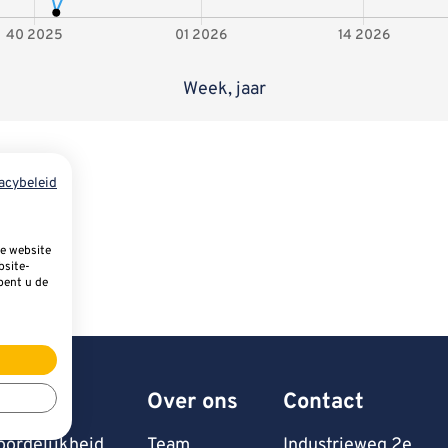
Week, jaar
acybeleid
e website
bsite-
pent u de
Over ons
Contact
ordelijkheid
Team
Industrieweg 2e