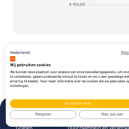
Nederlands
Priv
Wij gebruiken cookies
We kunnen deze plaatsen voor analyse van onze bezoekersgegevens, om onz
te verbeteren, gepersonaliseerde inhoud te tonen en om u een geweldige we
ervaring te bieden. Voor meer informatie over de cookies die we gebruiken o
instellingen.
Accepteer alles
Producten
Inspiratieblog
Weigeren
Nee, pas aan
Granen
Duurzaamheid en verantwo