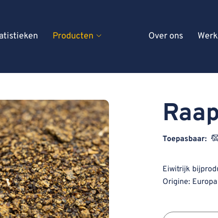
atistieken
Producten
Over ons
Werk
Raap
Toepasbaar:
Eiwitrijk bijpro
Origine: Europa