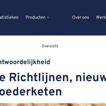
atistieken
Producten
Over ons
Werk
Overzicht
twoordelijkheid
 Richtlijnen, nieu
voederketen