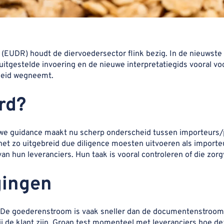
EUDR) houdt de diervoedersector flink bezig. In de nieuwste 
uitgestelde invoering en de nieuwe interpretatiegids vooral v
rheid wegneemt.
rd?
ieuwe guidance maakt nu scherp onderscheid tussen importeurs
net zo uitgebreid due diligence moesten uitvoeren als importeu
 hun leveranciers. Hun taak is vooral controleren of die zorg
gingen
g. De goederenstroom is vaak sneller dan de documentenstroo
ij de klant zijn. Groan test momenteel met leveranciers hoe de